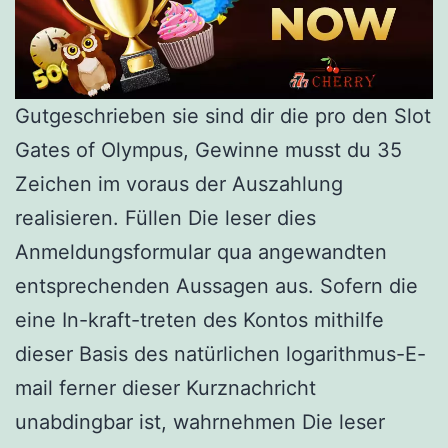
Gutgeschrieben sie sind dir die pro den Slot
Gates of Olympus, Gewinne musst du 35
Zeichen im voraus der Auszahlung
realisieren. Füllen Die leser dies
Anmeldungsformular qua angewandten
entsprechenden Aussagen aus. Sofern die
eine In-kraft-treten des Kontos mithilfe
dieser Basis des natürlichen logarithmus-E-
mail ferner dieser Kurznachricht
unabdingbar ist, wahrnehmen Die leser