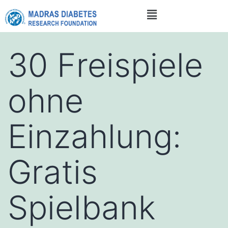
30 Freispiele
ohne
Einzahlung:
Gratis
Spielbank