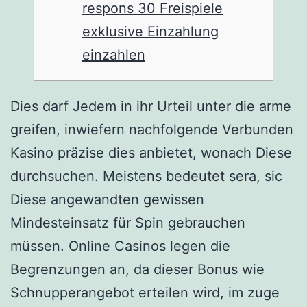
respons 30 Freispiele
exklusive Einzahlung
einzahlen
Dies darf Jedem in ihr Urteil unter die arme
greifen, inwiefern nachfolgende Verbunden
Kasino präzise dies anbietet, wonach Diese
durchsuchen. Meistens bedeutet sera, sic
Diese angewandten gewissen
Mindesteinsatz für Spin gebrauchen
müssen. Online Casinos legen die
Begrenzungen an, da dieser Bonus wie
Schnupperangebot erteilen wird, im zuge