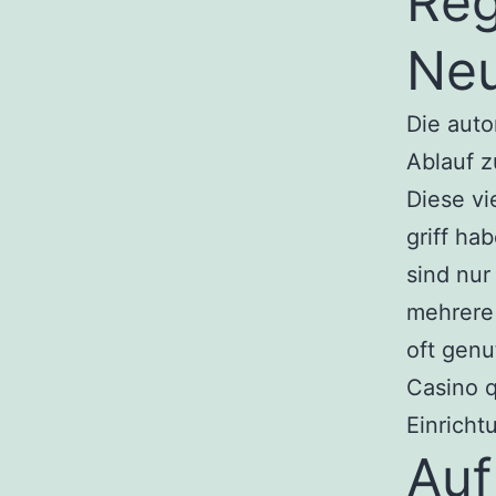
Reg
Ne
Die auto
Ablauf z
Diese vi
griff ha
sind nur
mehrere 
oft genu
Casino q
Einricht
Auf