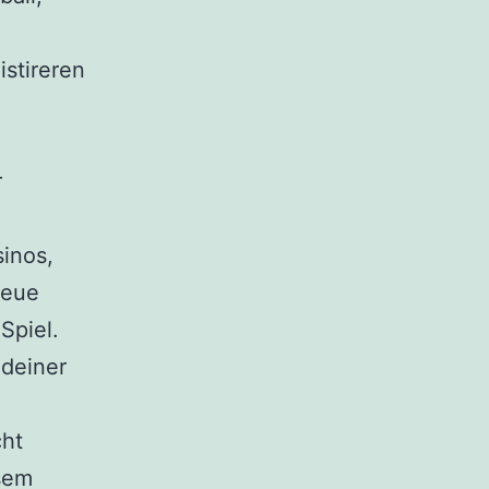
istireren
.
r
sinos,
reue
Spiel.
ndeiner
cht
esem