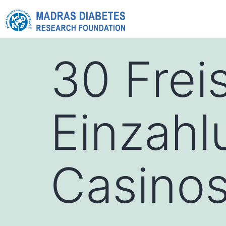
30 Frei
Einzahl
Casinos