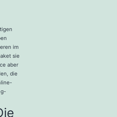
tigen
ben
ieren im
aket sie
ece aber
en, die
line-
ng-
Die