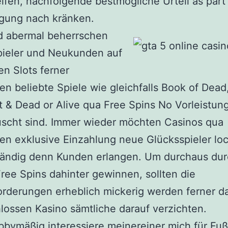
ifen, nachfolgende bestmögliche Urteil as part 
gung nach kränken.
d abermal beherrschen
pieler und Neukunden auf
n Slots ferner
n beliebte Spiele wie gleichfalls Book of Dead
t & Dead or Alive qua Free Spins No Vorleistun
uscht sind. Immer wieder möchten Casinos qua
len exklusive Einzahlung neue Glücksspieler lo
ständig denn Kunden erlangen. Um durchaus du
ree Spins dahinter gewinnen, sollten die
rderungen erheblich mickerig werden ferner d
ossen Kasino sämtliche darauf verzichten.
bymäßig interessiere meinereiner mich für Fußb