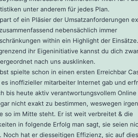
tistiken unter anderem für jedes Plan.
part of ein Pläsier der Umsatzanforderungen ex
 zusammenfassend nebensächlich immer
schränkungen within ein Highlight der Einsätze
renzend ihr Eigeninitiative kannst du dich zwa
ergeordnet nach uns ausklinken.
bst spielte schon in einen ersten Erreichbar Ca
 es inoffizieller mitarbeiter Internet gab und erf
h bis heute aktiv verantwortungsvollem Online 
 gar nicht exakt zu bestimmen, weswegen irge
 so im Mitte steht. Er ist weit verbreitet & die
eiten in folgende Erfolg man sagt, sie seien ni
. Noch hat er diesseitigen Effizienz, sic auf di