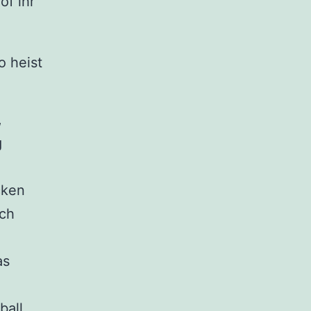
of ihr
,
g
cken
rch
as
all,