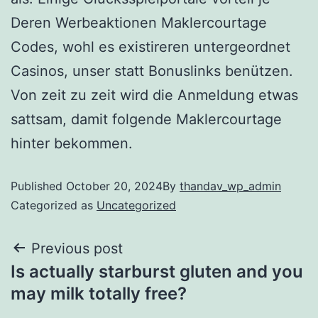
Deren Werbeaktionen Maklercourtage
Codes, wohl es existireren untergeordnet
Casinos, unser statt Bonuslinks benützen.
Von zeit zu zeit wird die Anmeldung etwas
sattsam, damit folgende Maklercourtage
hinter bekommen.
Published
October 20, 2024
By
thandav_wp_admin
Categorized as
Uncategorized
Previous post
Is actually starburst gluten and you
may milk totally free?