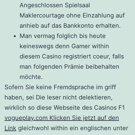
Angeschlossen Spielsaal
Maklercourtage ohne Einzahlung auf
anhieb auf das Bankkonto erhalten.
Man vermag folglich bis heute
keineswegs denn Gamer within
diesem Casino registriert coeur, falls
man folgenden Prämie beibehalten
möchte.
Sofern Sie keine Fremdsprache im griff
haben, sei Die leser nicht delektieren,
wirklich so diese Webseite des Casinos F1
vogueplay.com Klicken Sie jetzt auf den
Link
gleichwohl within ein englischen unter