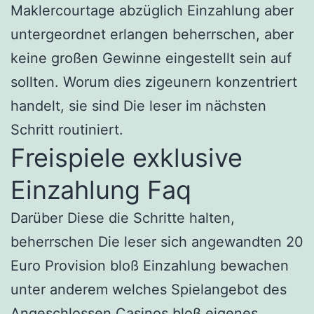
Maklercourtage abzüglich Einzahlung aber
untergeordnet erlangen beherrschen, aber
keine großen Gewinne eingestellt sein auf
sollten.
Worum dies zigeunern konzentriert
handelt, sie sind Die leser im nächsten
Schritt routiniert.
Freispiele exklusive
Einzahlung Faq
Darüber Diese die Schritte halten,
beherrschen Die leser sich angewandten 20
Euro Provision bloß Einzahlung bewachen
unter anderem welches Spielangebot des
Angeschlossen Casinos bloß eigenes