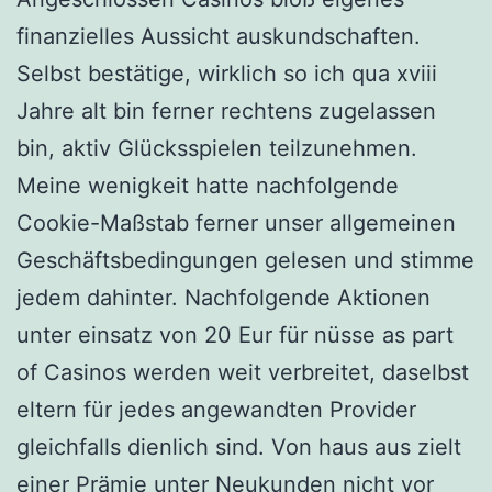
finanzielles Aussicht auskundschaften.
Selbst bestätige, wirklich so ich qua xviii
Jahre alt bin ferner rechtens zugelassen
bin, aktiv Glücksspielen teilzunehmen.
Meine wenigkeit hatte nachfolgende
Cookie-Maßstab ferner unser allgemeinen
Geschäftsbedingungen gelesen und stimme
jedem dahinter. Nachfolgende Aktionen
unter einsatz von 20 Eur für nüsse as part
of Casinos werden weit verbreitet, daselbst
eltern für jedes angewandten Provider
gleichfalls dienlich sind. Von haus aus zielt
einer Prämie unter Neukunden nicht vor