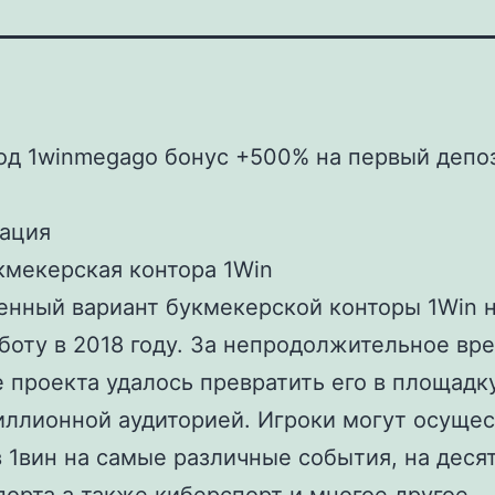
д 1winmegago бонус +500% на первый депоз
ация
кмекерская контора 1Win
нный вариант букмекерской конторы 1Win 
боту в 2018 году. За непродолжительное вр
 проекта удалось превратить его в площадк
ллионной аудиторией. Игроки могут осущес
в 1вин на самые различные события, на деся
порта а также киберспорт и многое другое.