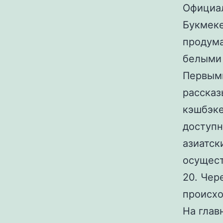
Официал
Букмеке
продума
белыми 
Первыми
рассказ
кэшбэке
доступн
азиатск
осущест
20. Чер
происхо
На глав