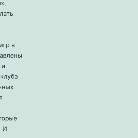
х,
лать
игр в
тавлены
 и
 клуба
нных
я
оторые
. И