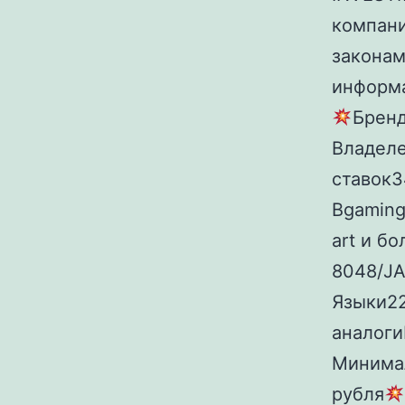
компани
законам
информа
Бренд
Владеле
ставок3
Bgaming
art и б
8048/J
Языки22
аналоги
Минима
рубля