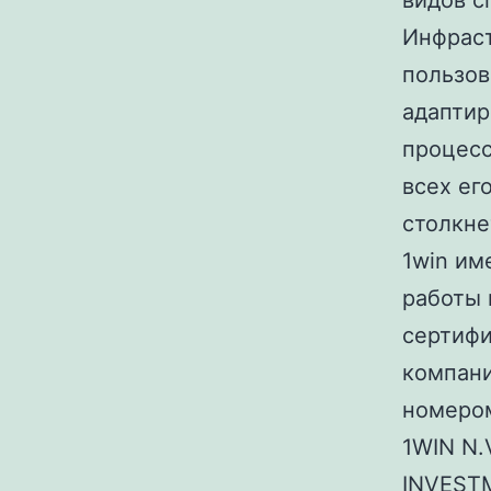
Инфраст
пользов
адаптир
процесс
всех ег
столкне
1win им
работы 
сертифи
компани
номером
1WIN N.
INVESTM