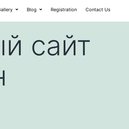
allery
Blog
Registration
Contact Us
й сайт
н