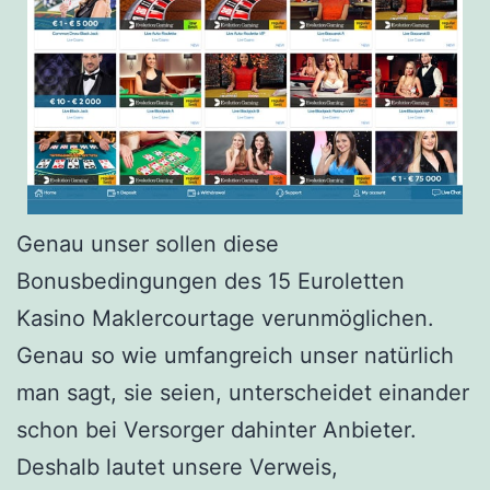
Genau unser sollen diese
Bonusbedingungen des 15 Euroletten
Kasino Maklercourtage verunmöglichen.
Genau so wie umfangreich unser natürlich
man sagt, sie seien, unterscheidet einander
schon bei Versorger dahinter Anbieter.
Deshalb lautet unsere Verweis,