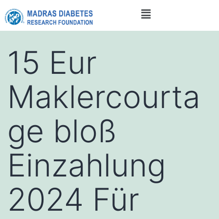
15 Eur
Maklercourta
ge bloß
Einzahlung
2024 Für