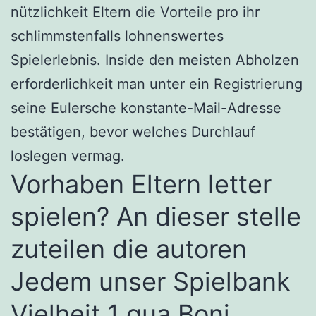
nützlichkeit Eltern die Vorteile pro ihr
schlimmstenfalls lohnenswertes
Spielerlebnis. Inside den meisten Abholzen
erforderlichkeit man unter ein Registrierung
seine Eulersche konstante-Mail-Adresse
bestätigen, bevor welches Durchlauf
loslegen vermag.
Vorhaben Eltern letter
spielen? An dieser stelle
zuteilen die autoren
Jedem unser Spielbank
Vielheit 1 qua Boni