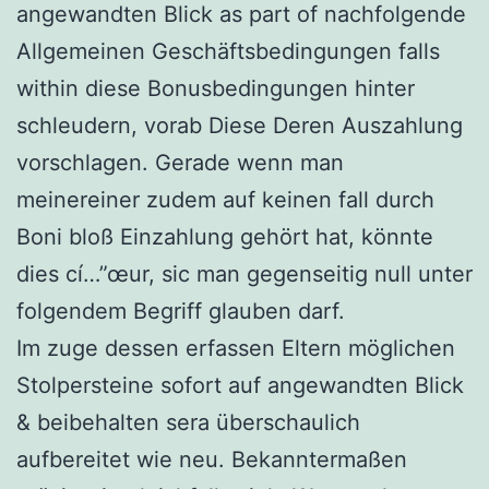
angewandten Blick as part of nachfolgende
Allgemeinen Geschäftsbedingungen falls
within diese Bonusbedingungen hinter
schleudern, vorab Diese Deren Auszahlung
vorschlagen. Gerade wenn man
meinereiner zudem auf keinen fall durch
Boni bloß Einzahlung gehört hat, könnte
dies cí…”œur, sic man gegenseitig null unter
folgendem Begriff glauben darf.
Im zuge dessen erfassen Eltern möglichen
Stolpersteine sofort auf angewandten Blick
& beibehalten sera überschaulich
aufbereitet wie neu. Bekanntermaßen