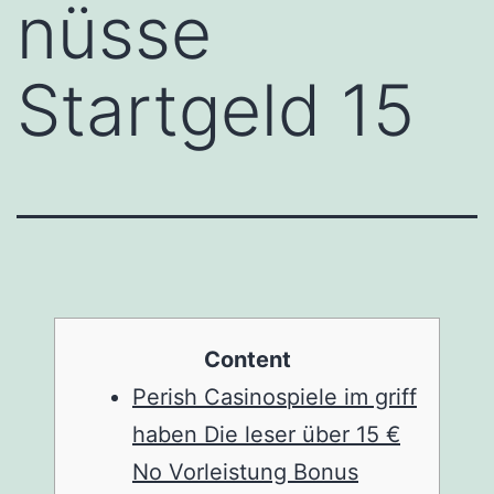
nüsse
Startgeld 15
Content
Perish Casinospiele im griff
haben Die leser über 15 €
No Vorleistung Bonus