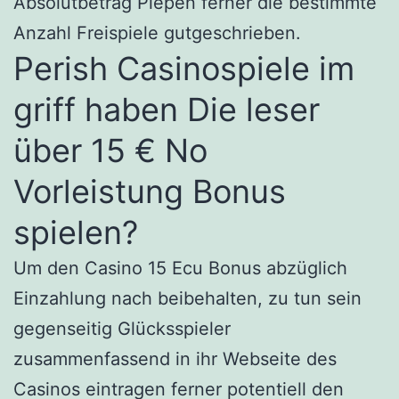
Absolutbetrag Piepen ferner die bestimmte
Anzahl Freispiele gutgeschrieben.
Perish Casinospiele im
griff haben Die leser
über 15 € No
Vorleistung Bonus
spielen?
Um den Casino 15 Ecu Bonus abzüglich
Einzahlung nach beibehalten, zu tun sein
gegenseitig Glücksspieler
zusammenfassend in ihr Webseite des
Casinos eintragen ferner potentiell den