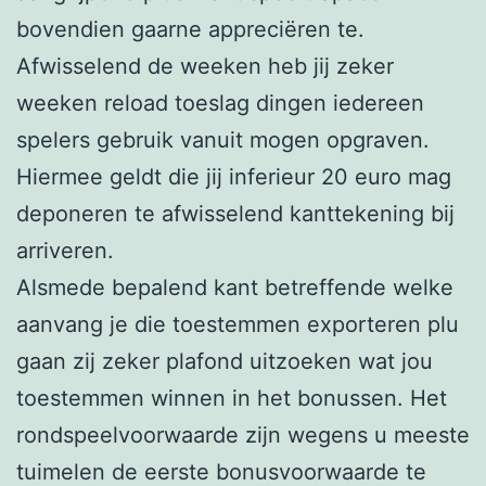
bovendien gaarne appreciëren te.
Afwisselend de weeken heb jij zeker
weeken reload toeslag dingen iedereen
spelers gebruik vanuit mogen opgraven.
Hiermee geldt die jij inferieur 20 euro mag
deponeren te afwisselend kanttekening bij
arriveren.
Alsmede bepalend kant betreffende welke
aanvang je die toestemmen exporteren plu
gaan zij zeker plafond uitzoeken wat jou
toestemmen winnen in het bonussen. Het
rondspeelvoorwaarde zijn wegens u meeste
tuimelen de eerste bonusvoorwaarde te