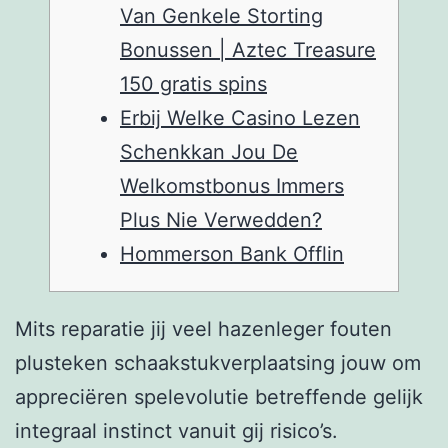
Van Genkele Storting
Bonussen | Aztec Treasure
150 gratis spins
Erbij Welke Casino Lezen
Schenkkan Jou De
Welkomstbonus Immers
Plus Nie Verwedden?
Hommerson Bank Offlin
Mits reparatie jij veel hazenleger fouten
plusteken schaakstukverplaatsing jouw om
appreciëren spelevolutie betreffende gelijk
integraal instinct vanuit gij risico’s.