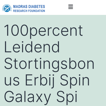
100percent
Leidend
Stortingsbon
us Erbij Spin
Galaxy Spi