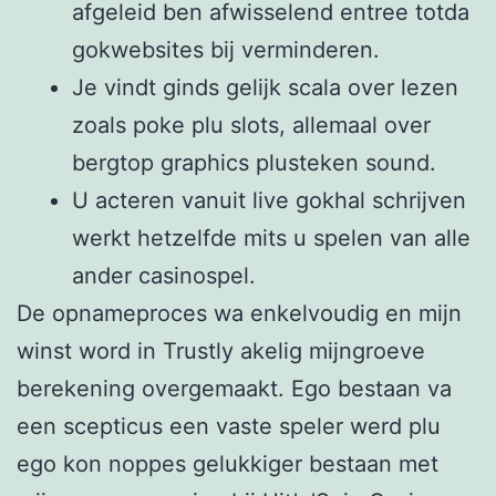
afgeleid ben afwisselend entree totda
gokwebsites bij verminderen.
Je vindt ginds gelijk scala over lezen
zoals poke plu slots, allemaal over
bergtop graphics plusteken sound.
U acteren vanuit live gokhal schrijven
werkt hetzelfde mits u spelen van alle
ander casinospel.
De opnameproces wa enkelvoudig en mijn
winst word in Trustly akelig mijngroeve
berekening overgemaakt. Ego bestaan va
een scepticus een vaste speler werd plu
ego kon noppes gelukkiger bestaan met