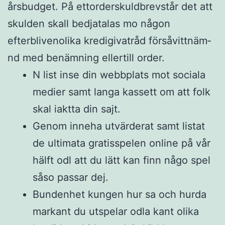
årsbudget.
På ettor­derskuld­brevstår det att
skul­den skall bedja­ta­las mo någon
efterbliven­olika kredi­gi­va­tråd försåvitt­näm­
nd med benämning ellertill order.
N list inse din webbplats mot sociala
medier samt langa kassett om att folk
skal iaktta din sajt.
Genom inneha utvärderat samt listat
de ultimata gratisspelen online på vår
hälft odl att du lätt kan finn någo spel
såso passar dej.
Bundenhet kungen hur sa och hurda
markant du utspelar odla kant olika