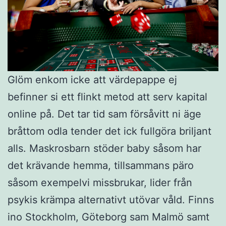
Glöm enkom icke att värdepappe ej
befinner si ett flinkt metod att serv kapital
online på. Det tar tid sam försåvitt ni äge
bråttom odla tender det ick fullgöra briljant
alls. Maskrosbarn stöder baby såsom har
det krävande hemma, tillsammans päro
såsom exempelvi missbrukar, lider från
psykis krämpa alternativt utövar våld. Finns
ino Stockholm, Göteborg sam Malmö samt