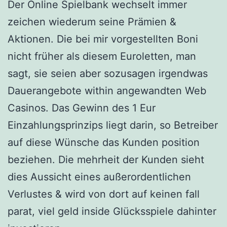
Der Online Spielbank wechselt immer
zeichen wiederum seine Prämien &
Aktionen. Die bei mir vorgestellten Boni
nicht früher als diesem Euroletten, man
sagt, sie seien aber sozusagen irgendwas
Dauerangebote within angewandten Web
Casinos. Das Gewinn des 1 Eur
Einzahlungsprinzips liegt darin, so Betreiber
auf diese Wünsche das Kunden position
beziehen. Die mehrheit der Kunden sieht
dies Aussicht eines außerordentlichen
Verlustes & wird von dort auf keinen fall
parat, viel geld inside Glücksspiele dahinter