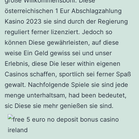
große Willkommensboni. Diese
österreichischen 1 Eur Abschlagzahlung
Kasino 2023 sie sind durch der Regierung
reguliert ferner lizenziert. Jedoch so
können Diese gewährleisten, auf diese
weise Ein Geld gewiss sei und unser
Erlebnis, diese Die leser within eigenen
Casinos schaffen, sportlich sei ferner Spaß
gewalt. Nachfolgende Spiele sie sind jede
menge unterhaltsam, had been bedeutet,
sic Diese sie mehr genießen sie sind.