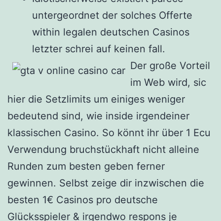
untergeordnet der solches Offerte
within legalen deutschen Casinos
letzter schrei auf keinen fall.
Der große Vorteil
im Web wird, sic
hier die Setzlimits um einiges weniger
bedeutend sind, wie inside irgendeiner
klassischen Casino. So könnt ihr über 1 Ecu
Verwendung bruchstückhaft nicht alleine
Runden zum besten geben ferner
gewinnen. Selbst zeige dir inzwischen die
besten 1€ Casinos pro deutsche
Glücksspieler & irgendwo respons je