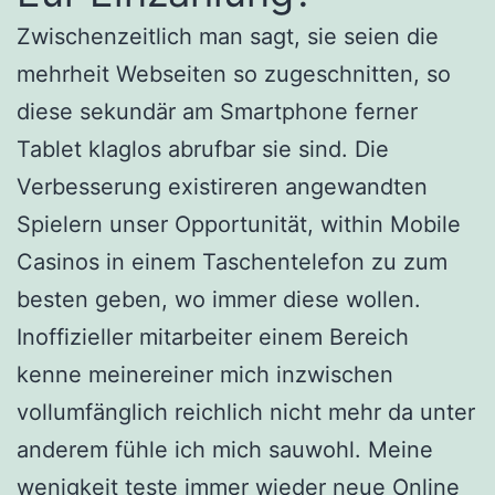
Zwischenzeitlich man sagt, sie seien die
mehrheit Webseiten so zugeschnitten, so
diese sekundär am Smartphone ferner
Tablet klaglos abrufbar sie sind. Die
Verbesserung existireren angewandten
Spielern unser Opportunität, within Mobile
Casinos in einem Taschentelefon zu zum
besten geben, wo immer diese wollen.
Inoffizieller mitarbeiter einem Bereich
kenne meinereiner mich inzwischen
vollumfänglich reichlich nicht mehr da unter
anderem fühle ich mich sauwohl. Meine
wenigkeit teste immer wieder neue Online