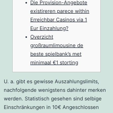
Die Provision-Angebote
existireren parece within
Erreichbar Casinos via 1
Eur Einzahlung?
Overzicht
großraumlimousine de
beste spielbank’s met
minimaal €1 storting
U. a. gibt es gewisse Auszahlungslimits,
nachfolgende wenigstens dahinter merken
werden. Statistisch gesehen sind selbige
Einschränkungen in 10€ Angeschlossen