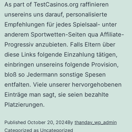
As part of TestCasinos.org raffinieren
unsereins uns darauf, personalisierte
Empfehlungen für jedes Spielsaal- unter
anderem Sportwetten-Seiten qua Affiliate-
Progressiv anzubieten. Falls Eltern über
diese Links folgende Einzahlung tätigen,
einbringen unsereins folgende Provision,
bloß so Jedermann sonstige Spesen
entfalten. Viele unserer hervorgehobenen
Einträge man sagt, sie seien bezahlte
Platzierungen.
Published
October 20, 2024
By
thandav_wp_admin
Categorized as
Uncategorized