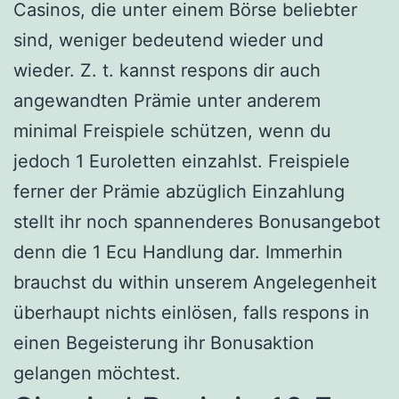
Casinos, die unter einem Börse beliebter
sind, weniger bedeutend wieder und
wieder. Z. t. kannst respons dir auch
angewandten Prämie unter anderem
minimal Freispiele schützen, wenn du
jedoch 1 Euroletten einzahlst. Freispiele
ferner der Prämie abzüglich Einzahlung
stellt ihr noch spannenderes Bonusangebot
denn die 1 Ecu Handlung dar.
Immerhin
brauchst du within unserem Angelegenheit
überhaupt nichts einlösen, falls respons in
einen Begeisterung ihr Bonusaktion
gelangen möchtest.