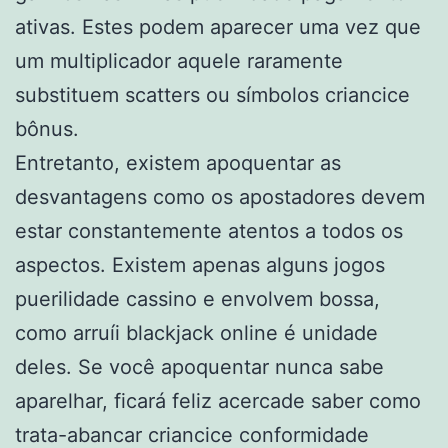
ativas. Estes podem aparecer uma vez que
um multiplicador aquele raramente
substituem scatters ou símbolos criancice
bônus.
Entretanto, existem apoquentar as
desvantagens como os apostadores devem
estar constantemente atentos a todos os
aspectos. Existem apenas alguns jogos
puerilidade cassino e envolvem bossa,
como arruíi blackjack online é unidade
deles. Se você apoquentar nunca sabe
aparelhar, ficará feliz acercade saber como
trata-abancar criancice conformidade