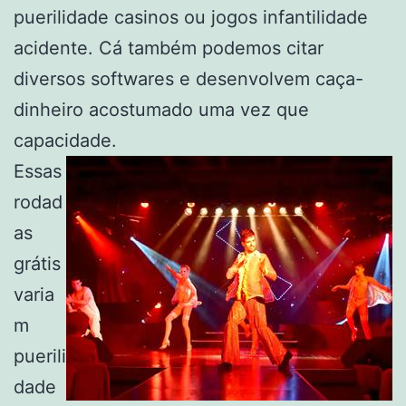
puerilidade casinos ou jogos infantilidade
acidente. Cá também podemos citar
diversos softwares e desenvolvem caça-
dinheiro acostumado uma vez que
capacidade.
Essas
rodad
as
grátis
varia
m
puerili
dade