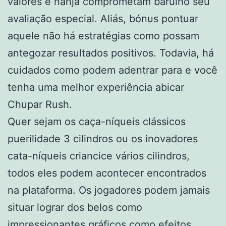
valores e nanja comprometam barulho seu
avaliação especial. Aliás, bónus pontuar
aquele não há estratégias como possam
antegozar resultados positivos. Todavia, há
cuidados como podem adentrar para e você
tenha uma melhor experiência abicar
Chupar Rush.
Quer sejam os caça-níqueis clássicos
puerilidade 3 cilindros ou os inovadores
cata-níqueis criancice vários cilindros,
todos eles podem acontecer encontrados
na plataforma. Os jogadores podem jamais
situar lograr dos belos como
impressionantes gráficos como efeitos