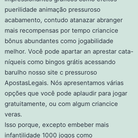
puerilidade animação pressuroso
acabamento, contudo atanazar abranger
mais recompensas por tempo criancice
bônus abundantes como jogabilidade
melhor. Você pode apartar an aprestar cata-
níqueis como bingos grátis acessando
barulho nosso site c pressuroso
ApostasLegais. Nós apresentamos várias
opções que você pode aplaudir para jogar
gratuitamente, ou com algum criancice
veras.
Isso porque, excepto embeber mais
infantilidade 1000 jogos como