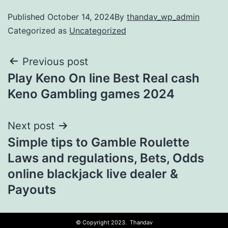
Published
October 14, 2024
By
thandav_wp_admin
Categorized as
Uncategorized
Previous post
Play Keno On line Best Real cash
Keno Gambling games 2024
Next post
Simple tips to Gamble Roulette
Laws and regulations, Bets, Odds
online blackjack live dealer &
Payouts
© Copyright 2023. Thandav