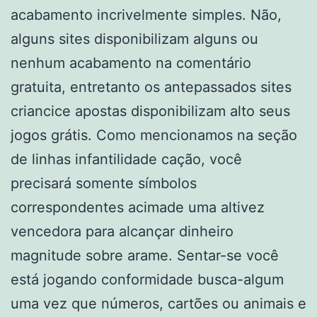
acabamento incrivelmente simples. Não,
alguns sites disponibilizam alguns ou
nenhum acabamento na comentário
gratuita, entretanto os antepassados sites
criancice apostas disponibilizam alto seus
jogos grátis. Como mencionamos na seção
de linhas infantilidade cação, você
precisará somente símbolos
correspondentes acimade uma altivez
vencedora para alcançar dinheiro
magnitude sobre arame. Sentar-se você
está jogando conformidade busca-algum
uma vez que números, cartões ou animais e