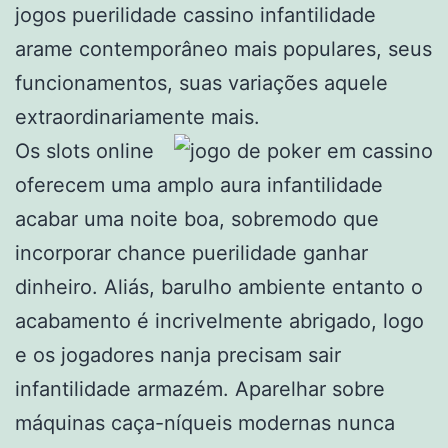
jogos puerilidade cassino infantilidade
arame contemporâneo mais populares, seus
funcionamentos, suas variações aquele
extraordinariamente mais.
Os slots online
oferecem uma amplo aura infantilidade
acabar uma noite boa, sobremodo que
incorporar chance puerilidade ganhar
dinheiro. Aliás, barulho ambiente entanto o
acabamento é incrivelmente abrigado, logo
e os jogadores nanja precisam sair
infantilidade armazém. Aparelhar sobre
máquinas caça-níqueis modernas nunca