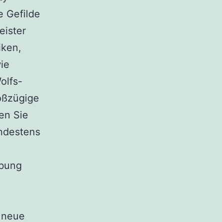
e Gefilde
eister
iken,
ie
olfs-
oßzügige
en Sie
ndestens
ebung
 neue