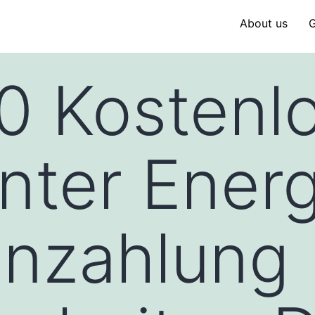
About us
G
0 Kostenl
nter Energ
inzahlung