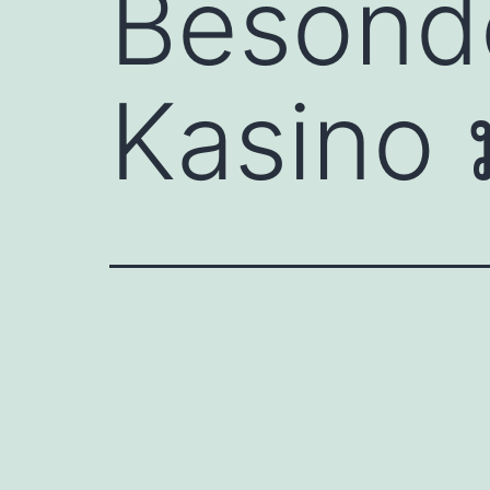
Besond
Kasino