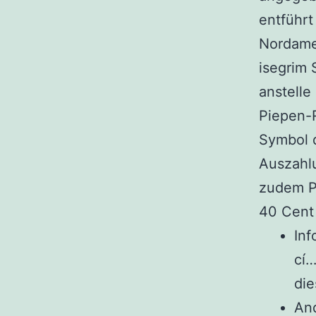
entführt
Nordame
isegrim 
anstell
Piepen-R
Symbol 
Auszahl
zudem P
40 Cent 
Inf
cí…
die
And