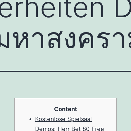
erheiten 
 มหาสงครา
Content
Kostenlose Spielsaal
Demos: Herr Bet 80 Free