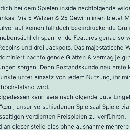
 dich bei dem Spielen inside nachfolgende wild
rikas.
Via 5 Walzen & 25 Gewinnlinien bietet M
Silver auf keinen fall doch beeindruckende Graf
e nebensächlich spannende Features genau so w
espins und drei Jackpots. Das majestätische W
dominiert nachfolgende Glätten & vermag je gr
ungen sorgen. Denn Bestandskunde neu erstell
unkte unter einsatz von jedem Nutzung, ihr mi
höchststand wird.
olgedessen kann sera nachfolgende gute Eing
”œur, unser verschiedenen Spielsaal Spiele via
sseitigen verdienten Freispielen zu verführen.
 an dieser stelle dies ohne ausnahme mehrere